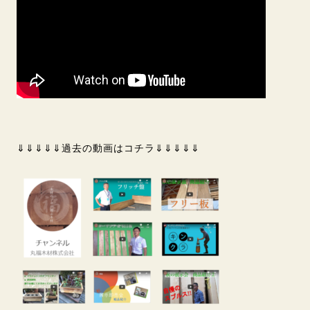
⇓⇓⇓⇓⇓過去の動画はコチラ⇓⇓⇓⇓⇓