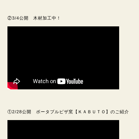
②3/4公開 木材加工中！
①2/28公開 ポータブルピザ窯【ＫＡＢＵＴＯ】のご紹介