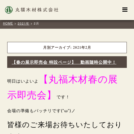
HOME
>
2021年
>
2月
月別アーカイブ:
2021年2月
【春の展示即売会 特設ページ】 動画随時公開中！
【丸福木材春の展
明日はいよいよ
示即売会】
です！
会場の準備もバッチリです(”ω”)ノ
皆様のご来場お待ちいたしており